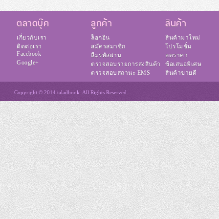
ตลาดบุ๊ค
ลูกค้า
สินค้า
เกี่ยวกับเรา
ล็อกอิน
สินค้ามาใหม่
ติดต่อเรา
สมัครสมาชิก
โปรโมชั่น
Facebook
ลืมรหัสผ่าน
ลดราคา
Google+
ตรวจสอบรายการส่งสินค้า
ข้อเสนอพิเศษ
ตรวจสอบสถานะ EMS
สินค้าขายดี
Copyright © 2014 taladbook. All Rights Reserved.