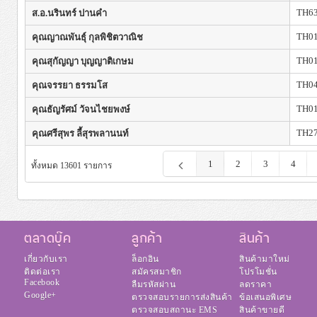
TH6
ส.อ.นรินทร์ ปานคำ
TH0
คุณญาณพันธุ์ กุลพิชิตวาณิช
TH0
คุณสุกัญญา บุญญาติเกษม
TH0
คุณจรรยา ธรรมโส
TH0
คุณธัญรัศม์ วัจนไชยพงษ์
TH2
คุณศรีสุพร ลี้สุรพลานนท์
1
2
3
4
ทั้งหมด 13601 รายการ
ตลาดบุ๊ค
ลูกค้า
สินค้า
เกี่ยวกับเรา
ล็อกอิน
สินค้ามาใหม่
ติดต่อเรา
สมัครสมาชิก
โปรโมชั่น
Facebook
ลืมรหัสผ่าน
ลดราคา
Google+
ตรวจสอบรายการส่งสินค้า
ข้อเสนอพิเศษ
ตรวจสอบสถานะ EMS
สินค้าขายดี