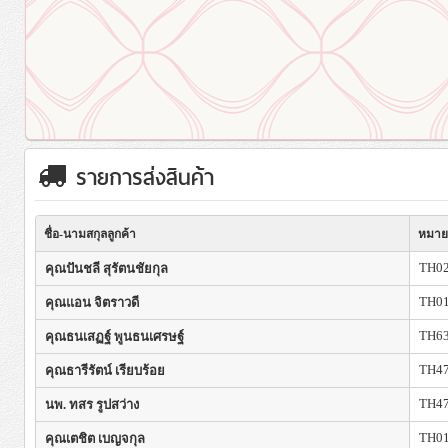
รายการส่งสินค้า
ชื่อ-นามสกุลลูกค้า
หมาย
TH0
คุณปันชลี สุรัตนชัยกุล
TH0
คุณแอน จิตราวดี
TH6
คุณธนเสฏฐ์ พูนธนเศรษฐ์
TH4
คุณธารีรัตน์ เรียบร้อย
TH4
นพ. ทสร รูปสว่าง
TH0
คุณเตชิต เบญจกุล