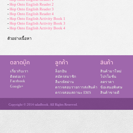
-
Hop Onto English Reader 2
-
Hop Onto English Reader 3
-
Hop Onto English Reader 4
-
Hop Onto English Activity Book 1
-
Hop Onto English Activity Book 3
-
Hop Onto English Activity Book 4
ตัวอย่างเนื้อหา
ตลาดบุ๊ค
ลูกค้า
สินค้า
เกี่ยวกับเรา
ล็อกอิน
สินค้ามาใหม่
ติดต่อเรา
สมัครสมาชิก
โปรโมชั่น
Facebook
ลืมรหัสผ่าน
ลดราคา
Google+
ตรวจสอบรายการส่งสินค้า
ข้อเสนอพิเศษ
ตรวจสอบสถานะ EMS
สินค้าขายดี
Copyright © 2014 taladbook. All Rights Reserved.