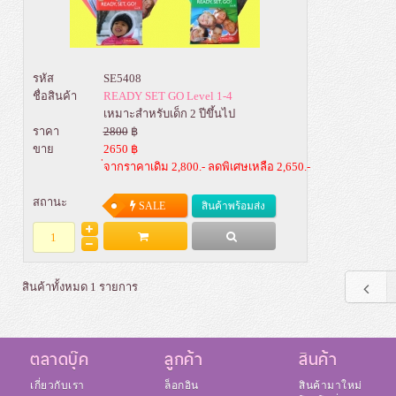
รหัส
SE5408
ชื่อสินค้า
READY SET GO Level 1-4
เหมาะสำหรับเด็ก 2 ปีขึ้นไป
ราคา
2800
฿
ขาย
2650 ฿
่จากราคาเดิม 2,800.- ลดพิเศษเหลือ 2,650.-
สถานะ
SALE
สินค้าพร้อมส่ง
Add to Bag
รายละเอียด
สินค้าทั้งหมด 1 รายการ
ตลาดบุ๊ค
ลูกค้า
สินค้า
เกี่ยวกับเรา
ล็อกอิน
สินค้ามาใหม่