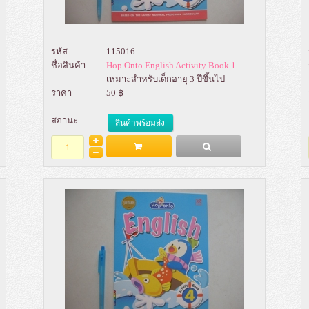
รหัส
115016
ชื่อสินค้า
Hop Onto English Activity Book 1
เหมาะสำหรับเด็กอายุ 3 ปีขึ้นไป
ราคา
50 ฿
สถานะ
สินค้าพร้อมส่ง
Add to Bag
รายละเอียด