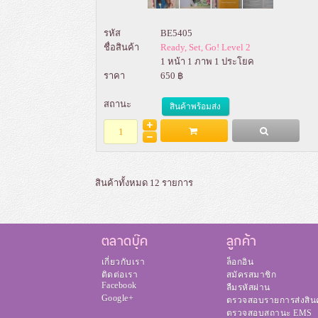
รหัส
BE5405
ชื่อสินค้า
Ready, Set, Go! Level 2
1 หน้า 1 ภาพ 1 ประโยค
ราคา
650 ฿
สถานะ
สินค้าพร้อมส่ง
Add to Bag
รายละเอียด
สินค้าทั้งหมด 12 รายการ
ตลาดบุ๊ค
ลูกค้า
เกี่ยวกับเรา
ล็อกอิน
ติดต่อเรา
สมัครสมาชิก
Facebook
ลืมรหัสผ่าน
Google+
ตรวจสอบรายการส่งสิน
ตรวจสอบสถานะ EMS