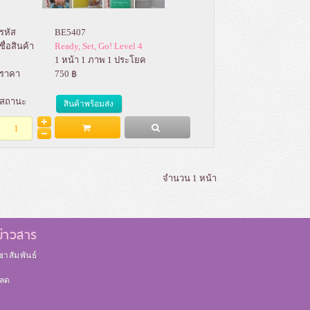
รหัส
BE5407
ชื่อสินค้า
Ready, Set, Go! Level 4
1 หน้า 1 ภาพ 1 ประโยค
ราคา
750 ฿
สถานะ
สินค้าพร้อมส่ง
Add to Bag
รายละเอียด
จำนวน 1 หน้า
ข่าวสาร
าสัมพันธ์
ม
หลด