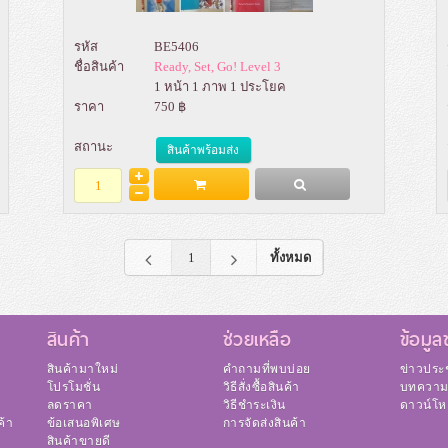
รหัส
BE5406
ชื่อสินค้า
Ready, Set, Go! Level 3
1 หน้า 1 ภาพ 1 ประโยค
ราคา
750 ฿
สถานะ
สินค้าพร้อมส่ง
Add to Bag
รายละเอียด
1
ทั้งหมด
สินค้า
ช่วยเหลือ
ข้อมูล
สินค้ามาใหม่
คำถามที่พบบ่อย
ข่าวประช
โปรโมชั่น
วิธีสั่งซื้อสินค้า
บทควา
ลดราคา
วิธีชำระเงิน
ดาวน์โ
ค้า
ข้อเสนอพิเศษ
การจัดส่งสินค้า
สินค้าขายดี